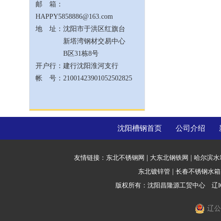
邮 箱：
HAPPY5858886@163.com
地 址：沈阳市于洪区红旗台
新塔湾钢材交易中心
B区31栋8号
开户行：建行沈阳淮河支行
帐 号：21001423901052502825
沈阳槽钢首页
公司介绍
友情链接：
东北不锈钢网
|
大东北钢铁网
|
哈尔滨水
东北镀锌管
|
长春不锈钢水箱
版权所有：沈阳昌隆源工贸中心
辽I
辽公网