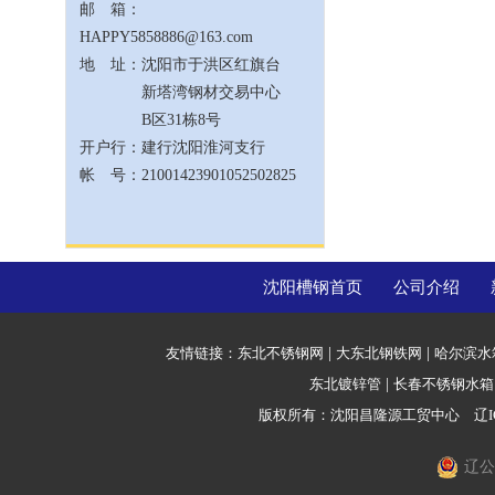
邮 箱：
HAPPY5858886@163.com
地 址：沈阳市于洪区红旗台
新塔湾钢材交易中心
B区31栋8号
开户行：建行沈阳淮河支行
帐 号：21001423901052502825
沈阳槽钢首页
公司介绍
友情链接：
东北不锈钢网
|
大东北钢铁网
|
哈尔滨水
东北镀锌管
|
长春不锈钢水箱
版权所有：沈阳昌隆源工贸中心
辽I
辽公网